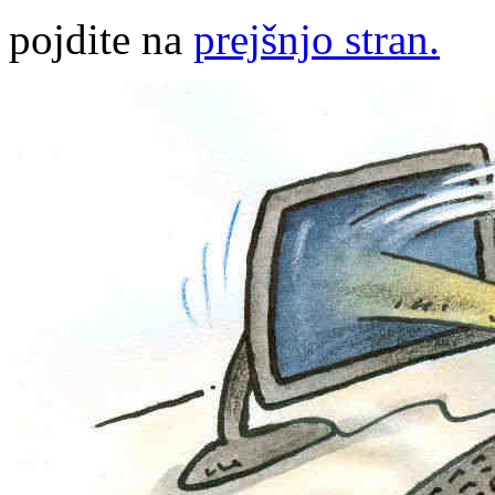
pojdite na
prejšnjo stran.