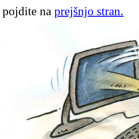
pojdite na
prejšnjo stran.