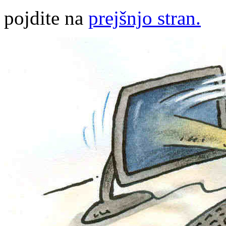
pojdite na
prejšnjo stran.