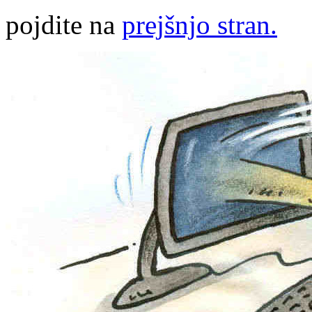
pojdite na
prejšnjo stran.