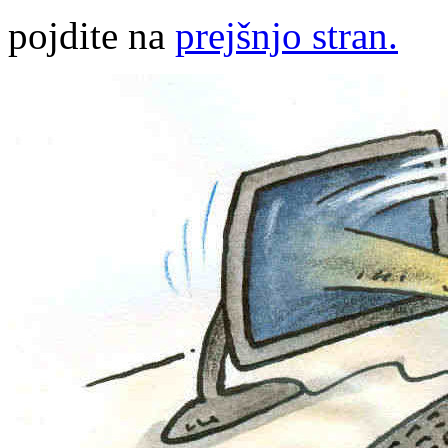
pojdite na
prejšnjo stran.