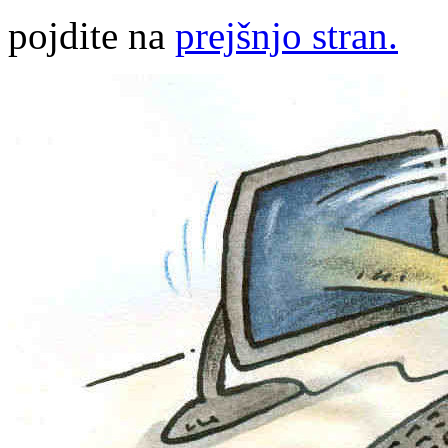
pojdite na
prejšnjo stran.