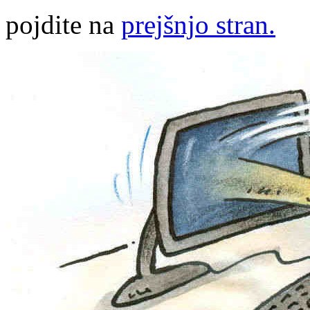
pojdite na
prejšnjo stran.