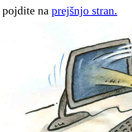
pojdite na
prejšnjo stran.