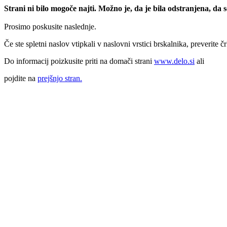
Strani ni bilo mogoče najti. Možno je, da je bila odstranjena, da
Prosimo poskusite naslednje.
Če ste spletni naslov vtipkali v naslovni vrstici brskalnika, preverite č
Do informacij poizkusite priti na domači strani
www.delo.si
ali
pojdite na
prejšnjo stran.